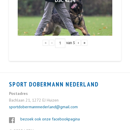
DSC 4254
«
‹
van
5
›
»
SPORT DOBERMANN NEDERLAND
Postadres
Bachlaan 21, 1272 EJ Huizen
sportdobermannnederland@gmail.com
bezoek ook onze facebookpagina