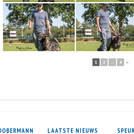
1
2
...
4
►
 DOBERMANN
LAATSTE NIEUWS
SPEU