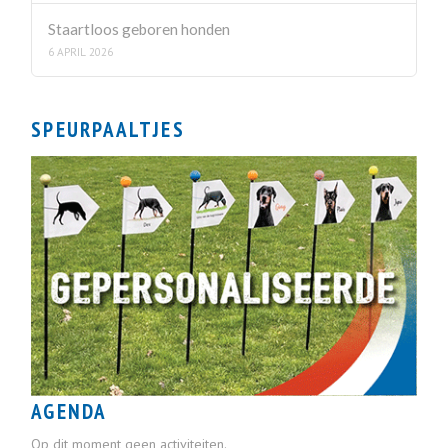
Staartloos geboren honden
6 APRIL 2026
SPEURPAALTJES
AGENDA
Op dit moment geen activiteiten.