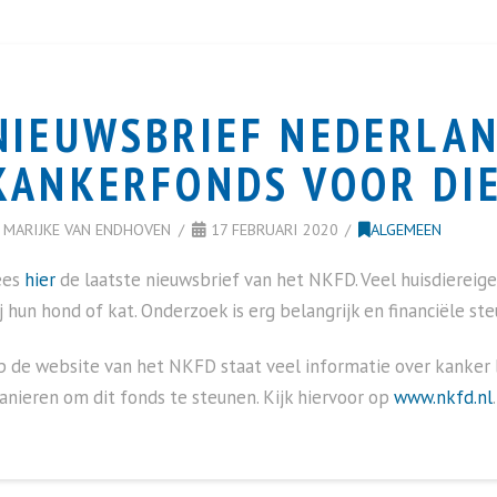
NIEUWSBRIEF NEDERLA
KANKERFONDS VOOR DI
MARIJKE VAN ENDHOVEN
17 FEBRUARI 2020
ALGEMEEN
ees
hier
de laatste nieuwsbrief van het NKFD. Veel huisdiereig
j hun hond of kat. Onderzoek is erg belangrijk en financiële ste
 de website van het NKFD staat veel informatie over kanker b
nieren om dit fonds te steunen. Kijk hiervoor op
www.nkfd.nl
.