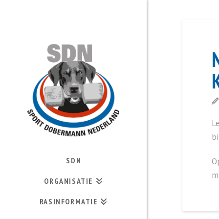
L
bi
SDN
Op
ma
ORGANISATIE
RASINFORMATIE