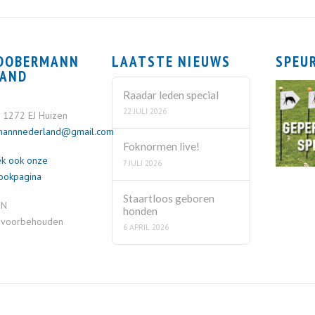
 DOBERMANN
LAATSTE NIEUWS
SPEU
LAND
Raadar leden special
22 JULI 2026
, 1272 EJ Huizen
mannnederland@gmail.com
Foknormen live!
k ook onze
7 JULI 2026
ookpagina
Staartloos geboren
DN
honden
n voorbehouden
6 APRIL 2026