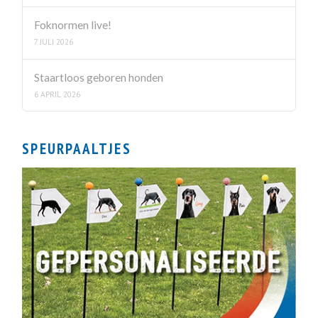
Foknormen live!
7 JULI 2026
Staartloos geboren honden
6 APRIL 2026
SPEURPAALTJES