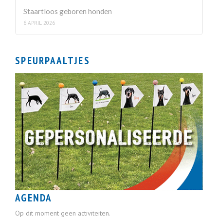
Staartloos geboren honden
6 APRIL 2026
SPEURPAALTJES
AGENDA
Op dit moment geen activiteiten.