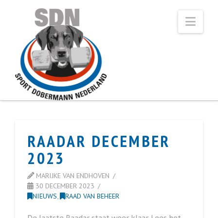
Navi
RAADAR DECEMBER
2023
MARIJKE VAN ENDHOVEN
30 DECEMBER 2023
NIEUWS
,
RAAD VAN BEHEER
De laatste Raadar staat weer klaar. Lees het