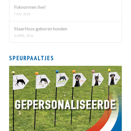
Foknormen live!
7 JULI 2026
Staartloos geboren honden
6 APRIL 2026
SPEURPAALTJES